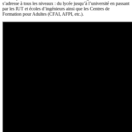
s’adresse à tous les niveaux : du lycée jusqu’à l’université en passant
par les IUT et écoles d’ingénieurs ainsi que les Centres de
Formation pour Adultes (CFAI, AFPI, etc.).